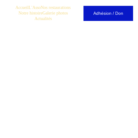
Accueil
L'Asso
Nos restaurations
Accueil
Adhésion / Don
Notre histoire
Galerie photos
Actualités
Chapelle 
Saint-
Sauveur
Vous qui passez et 
repassez, arrêtez-
vous et venez 