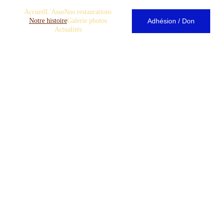
Accueil
L'Asso
Nos restaurations
Accueil
Adhésion / Don
Notre histoire
Galerie photos
Actualités
PRESERVATION DU 
PATRIMOINE RELIGIEUX
Notre histoire