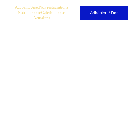
Accueil
L'Asso
Nos restaurations
Accueil
Adhésion / Don
Notre histoire
Galerie photos
Actualités
ANIMATION